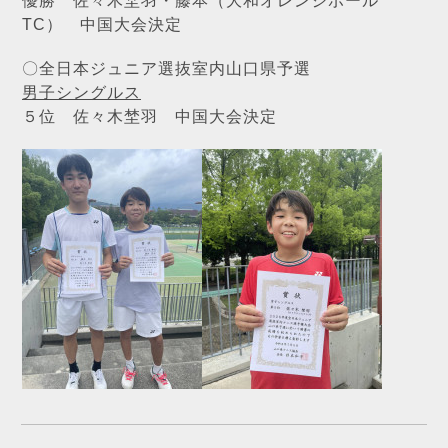
優勝 佐々木埜羽・藤本（大和オレンジボール
TC） 中国大会決定
〇全日本ジュニア選抜室内山口県予選
男子シングルス
５位 佐々木埜羽 中国大会決定