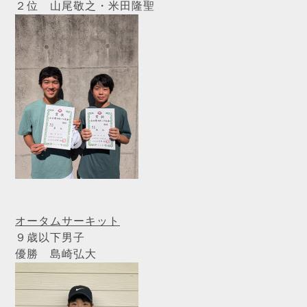
２位 山尾敬之・米田隆聖
オータムサーキット
９歳以下男子
優勝 島崎弘大